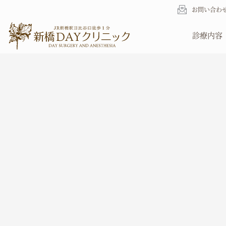
内
お問い合わ
容
を
診療内容
ス
キ
ッ
プ