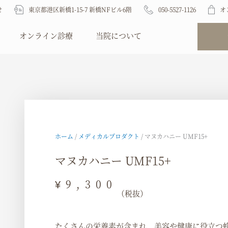
せ
東京都港区新橋1-15-7 新橋NFビル6階
050-5527-1126
オ
Open 診療内容
Open オンライン診療
Open 当院について
オンライン診療
当院について
ホーム
/
メディカルプロダクト
/ マヌカハニー UMF15+
マヌカハニー UMF15+
¥
9,300
（税抜）
たくさんの栄養素が含まれ、美容や健康に役立つ