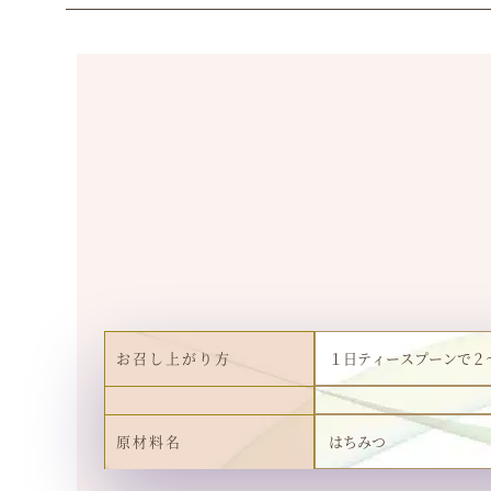
お召し上がり方
１日ティースプーンで２～
原材料名
はちみつ