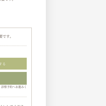
要です。
する
、診察予約へお進みく