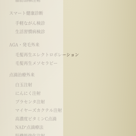
スマート健康診断
手軽ながん検診
生活習慣病検診
AGA・発毛外来
毛髪再生エレクトロポレーション
毛髪再生メソセラピー
点滴治療外来
白玉注射
にんにく注射
プラセンタ注射
マイヤーズカクテル注射
高濃度ビタミンC点滴
NAD⁺点滴療法
肝機能強化注射