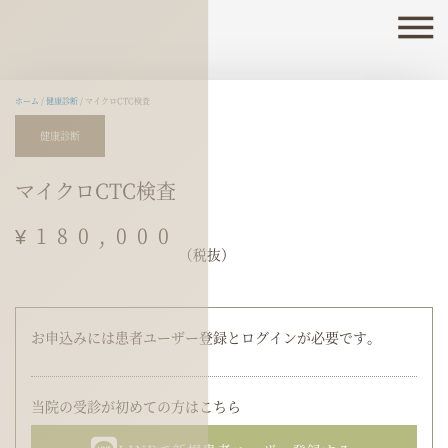
内
容
を
ス
キ
ホーム
/
健康診断
/ マイクロCTC検査
ッ
健康診断
プ
マイクロCTC検査
¥
180,000
（税抜）
お申込みには患者ユーザー登録とログインが必要です。
当院の受診が初めての方はこちら