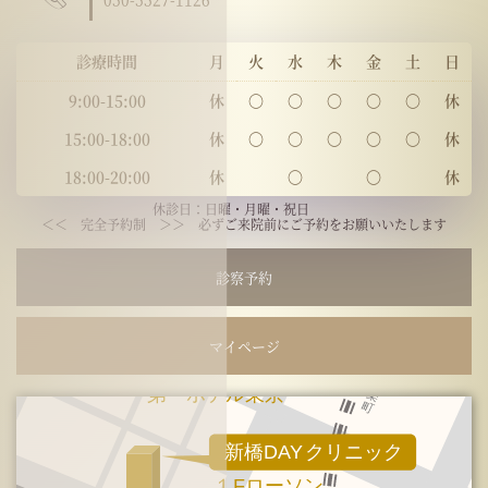
診療時間
月
火
水
木
金
土
日
9:00-15:00
休
〇
〇
〇
〇
〇
休
15:00-18:00
休
〇
〇
〇
〇
〇
休
18:00-20:00
休
〇
〇
休
休診日：日曜・月曜・祝日
＜＜ 完全予約制 ＞＞ 必ずご来院前にご予約をお願いいたします
診察予約
マイページ