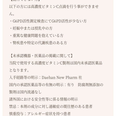
以下の方には高濃度ビタミンC点滴を行う事ができませ
ん。
・G6PD活性測定検査にてG6PD活性が少ない方
・妊娠中または授乳中の方
・重篤な健康問題を抱えている方
・腎疾患や特定の代謝疾患のある方
【未承認機器・医薬品の掲載に関して】
当院で使用する高濃度ビタミンC製剤は国内未承認医薬品
となります。
入手経路等の明示：Daehan New Pharm 社
国内の承認医薬品等の有無の明示：有り 防腐剤無添加の
製剤は国内流通なし
諸外国における安全性等に係る情報の明示
禁忌：本剤の成分に対し過敏症の既往歴のある患者
慎重投与：アレルギー症状を持つ患者