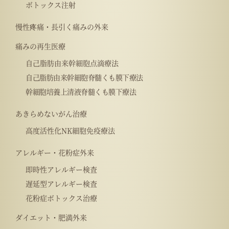
ボトックス注射
慢性疼痛・長引く痛みの外来
痛みの再生医療
自己脂肪由来幹細胞点滴療法
自己脂肪由来幹細胞脊髄くも膜下療法
幹細胞培養上清液脊髄くも膜下療法
あきらめないがん治療
高度活性化NK細胞免疫療法
アレルギー・花粉症外来
即時性アレルギー検査
遅延型アレルギー検査
花粉症ボトックス治療
ダイエット・肥満外来