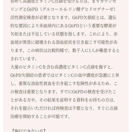
初めて高濃度ビタミンC点滴を受ける方は、まずカウンセ
リングとG6PD（グルコース-6-リン酸デヒドロゲナーゼ）
活性測定検査が必要となります。G6PD欠損症とは、遺伝
的な要因により赤血球内にあるG6PDという重要な酵素が
欠如または不足している状態を指します。これにより、赤
血球が異常に破壊される溶血症状を引き起こす可能性があ
ります。この病状は比較的稀で、数千人に1人が罹患すると
されています。
大量のビタミンCを含む高濃度ビタミンC点滴を施すと、
G6PD欠損症の患者ではビタミンCの血中濃度が急激に上昇
し、重篤な溶血性貧血を引き起こす危険性があるため、こ
の検査は重要となります。すでにG6PDの検査を受けたこ
とがある方や、その結果を証明する資料をお持ちの方は、
それを提示いただければ再検査は不要となり、すぐに点滴
治療を開始することが可能です。
【施行できない方】