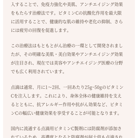
入することで、免疫力強化や美肌、アンチエイジング効果
をもたらす治療法です。ビタミンCの抗酸化作用を最大限
に活用することで、健康的な肌の維持や老化の抑制、さら
には疲労の回復を促進します。
この治療法はもともとがん治療の一環として開発されまし
たが、その明確な美肌・美白効果やアンチエイジング効果
が注目され、現在では美容やアンチエイジング医療の分野
でも広く利用されています。
点滴は通常、月に1～2回、一回あたり25g~50gのビタミン
Cを注入します。これにより、身体全体の健康維持を支え
るとともに、抗アレルギー作用や抗がん効果など、ビタミ
ンCの幅広い健康効果を享受することが可能となります。
国内に流通する点滴用ビタミンC製剤には防腐剤が添加さ
れているため、高濃度となると防腐剤が何十倍も点滴され