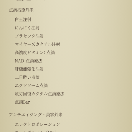
点滴治療外来
白玉注射
にんにく注射
プラセンタ注射
マイヤーズカクテル注射
高濃度ビタミンC点滴
NAD⁺点滴療法
肝機能強化注射
二日酔い点滴
エクソソーム点滴
疲労回復カクテル点滴療法
点滴Bar
アンチエイジング・美容外来
エレクトロポレーション