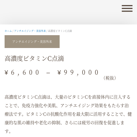
内
容
を
ス
キ
ホーム
/
アンチエイジング・美容外来
/ 高濃度ビタミンC点滴
ッ
アンチエイジング・美容外来
プ
高濃度ビタミンC点滴
価
¥
6,600
–
¥
99,000
格
（税抜）
帯:
¥6,60
高濃度ビタミンC点滴は、大量のビタミンCを直接体内に注入する
–
¥99,0
ことで、免疫力強化や美肌、アンチエイジング効果をもたらす治
療法です。ビタミンCの抗酸化作用を最大限に活用することで、健
康的な肌の維持や老化の抑制、さらには疲労の回復を促進しま
す。