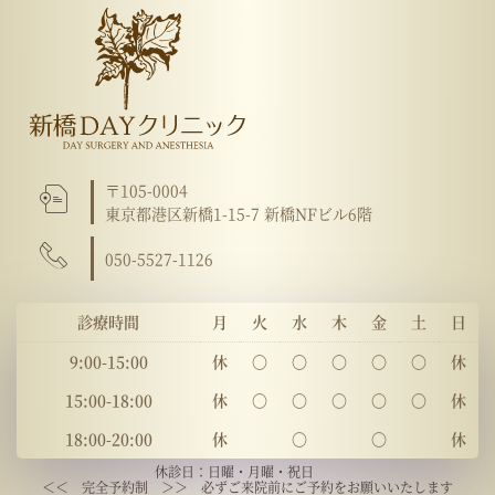
〒105-0004
東京都港区新橋1-15-7 新橋NFビル6階
050-5527-1126
診療時間
月
火
水
木
金
土
日
9:00-15:00
休
〇
〇
〇
〇
〇
休
15:00-18:00
休
〇
〇
〇
〇
〇
休
18:00-20:00
休
〇
〇
休
休診日：日曜・月曜・祝日
＜＜ 完全予約制 ＞＞ 必ずご来院前にご予約をお願いいたします