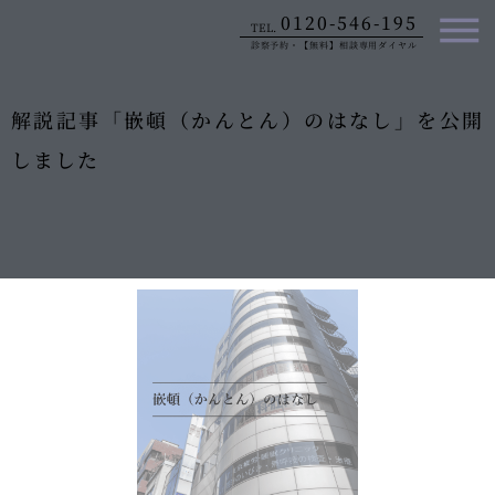
内
0120-546-195
TEL.
容
診察予約・【無料】相談専用ダイヤル
を
ス
キ
解説記事「嵌頓（かんとん）のはなし」を公開
ッ
しました
プ