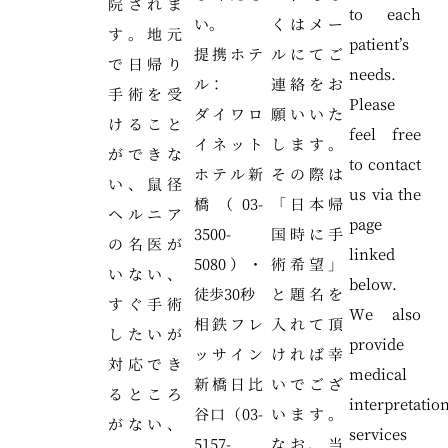
院されま
to each
い。
くはメー
す。地元
patient’s
提携ホテ
ルにてご
で日帰り
needs.
ル：
連絡をお
手術を受
Please
ダイワロ
願いいた
けること
feel free
イネット
します。
ができな
to contact
ホテル新
その際は
い、鼠径
us via the
橋（03-
「日本帰
ヘルニア
page
3500-
国時に手
の名医が
linked
5080）・
術希望」
いない、
below.
徒歩30秒
と題名を
すぐ手術
We also
相鉄フレ
入れて頂
したいが
provide
ッサイン
ければ幸
対応でき
medical
新橋日比
いでござ
るところ
interpretatio
谷口（03-
います。
がない、
services
5157-
なお、当