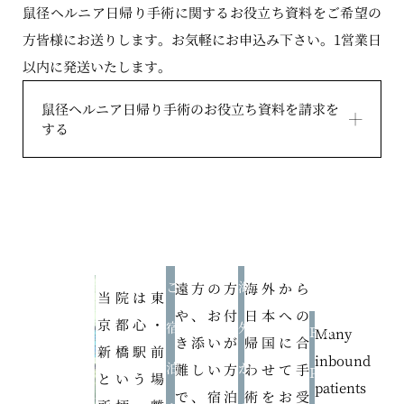
鼠径ヘルニア日帰り手術に関するお役立ち資料をご希望の
方皆様にお送りします。お気軽にお申込み下さい。1営業日
以内に発送いたします。
鼠径ヘルニア日帰り手術のお役立ち資料を請求を
する
ご
海
遠方の方
海外から
当院は東
や、お付
日本への
京都心・
宿
外
For
Many
き添いが
帰国に合
新橋駅前
inbound
泊
か
難しい方
わせて手
Patients
という場
patients
で、宿泊
術をお受