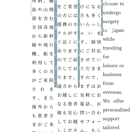
所柄、離
を
ら
From
choose to
をご希望
けになる
島や山間
undergo
ご
ご
の方には
方も多く
Outside
部を含む
surgery
提携のホ
いらっし
全国各地
希
受
Japan
in Japan
テルがす
ゃいま
から新幹
while
望
診
ぐ近くに
す。個別
線や飛行
traveling
あります
にご対応
機、船を
の
の
for
のでご紹
させてい
利用して
leisure or
方
方
介してお
ただきま
多くの方
business
ります。
すので、
がご来院
へ
へ
from
遠方から
まずはお
されま
overseas.
お越しに
気軽にお
す。また
We offer
なる患者
電話、お
海外から
personalized
様も安心
問い合わ
も患者さ
support
してお越
せフォー
まがご来
tailored
しくださ
ム、もし