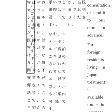
添いのご
か、当院
察はぜひ
consultation
に
来院は不
までお送
オンライ
or send it
ご
要で
りくださ
ン診療を
to our
来
す）。
い。
ご利用く
clinic in
院
ださい。
なお、シ
advance.
さ
医師の診
ティホテ
れ
For
察をお受
ルご宿泊
ま
foreign
けにな
ご希望の
す
residents
り、ご質
方におか
。
living in
問やご不
れまして
Japan,
安事を忌
は、以下
treatment
憚なくお
のホテル
is
話頂くこ
もご案内
available
とで、ご
可能で
under the
自宅から
す。
Japanese