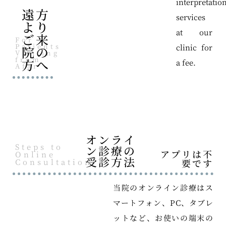
interpretatio
遠方
services
より
at our
ご来
For
Patients
clinic for
院の
Visiting
from
方へ
a fee.
Afar
オンライ
Steps to
ン診療の
アプリは不
Online
受診方法
Consultation
要です
当院のオンライン診療はス
マートフォン、PC、タブレ
ットなど、お使いの端末の