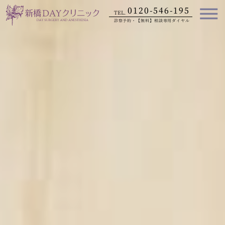
内
0120-546-195
TEL.
容
診察予約・【無料】相談専用ダイヤル
を
ス
キ
ッ
プ