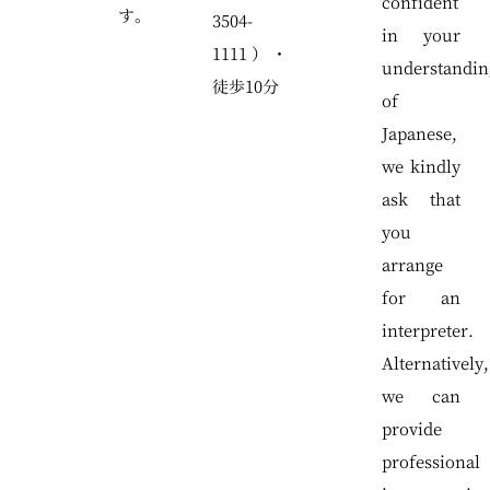
confident
す。
3504-
in your
1111）・
understandin
徒歩10分
of
Japanese,
we kindly
ask that
you
arrange
for an
interpreter.
Alternatively,
we can
provide
professional