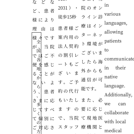
などな
in
2031）・
院のオン
ど、患者
various
徒歩15秒
ライン診
様により
languages,
療はイン
患者様ご
理由は
allowing
ターネッ
案内用の
様々です
patients
全
ト環境が
法人契約
が、当院
to
国
ございま
の割引レ
ではご不
communicat
各
したら海
ートもご
便を感じ
in their
地
外からも
ざいま
ることが
native
か
通信が可
す。ご予
ないよ
language.
ら
能です。
約の代行
う、患者
Additionally,
、
もいたし
また、必
さまに応
we can
多
ますの
要に応じ
じてすべ
collaborate
く
で、当院
て現地医
て個別に
with local
の
スタッフ
療機関と
ご対応さ
medical
方