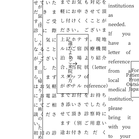
までお気
も対応を
せていた
institutions
が
軽にお申
させて頂
だきま
as
鼠
し付けく
くことが
す。ご受
needed.
径
ださい。
ございま
診に際
If you
ヘ
上記ホテ
す。現地
し、気に
have a
遠
ル
方
ルにご宿
医療機関
なること
letter of
よ
ニ
り
泊の場
より紹介
がござい
reference
ご
ア
来
合、当院
状（letter
ました
For
from a
院
日
Patie
の
スタッフ
of
ら、まず
Fro
local
方
帰
Outsi
へ
がホテル
reference）
はお気軽
Japa
medical
り
までお付
をお持ち
にお電話
institution,
手
き添いさ
でしたら
にてご相
please
術
せて頂き
診察時に
談くださ
bring it
の
ます（別
ご用意い
い。
with you
た
途お付き
ただく
初回の診
to your
め