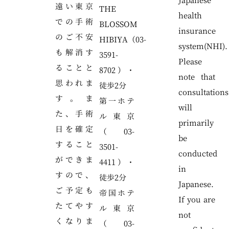
遠い東京
THE
health
での手術
BLOSSOM
insurance
のご不安
HIBIYA（03-
system(NHI).
も解消す
3591-
Please
ることと
8702）・
note that
思われま
徒歩2分
consultations
す。ま
第一ホテ
will
た、手術
ル東京
primarily
日を確定
（03-
be
すること
3501-
conducted
ができま
4411）・
in
すので、
徒歩2分
Japanese.
ご予定も
帝国ホテ
If you are
たてやす
ル東京
not
くなりま
（03-