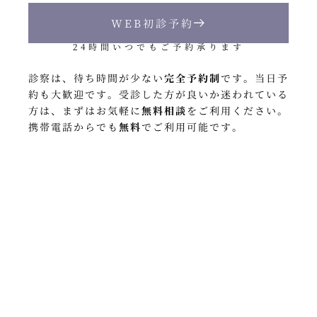
WEB初診予約
24時間いつでもご予約承ります
診察は、待ち時間が少ない
完全予約制
です
。
当日予
約も大歓迎です
。
受診した方が良いか迷われている
方は、
まずはお気軽に
無料相談
をご利用ください
。
携帯電話からでも
無料
でご利用可能です
。