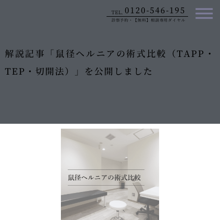
内
0120-546-195
TEL.
容
診察予約・【無料】相談専用ダイヤル
を
ス
キ
解説記事「鼠径ヘルニアの術式比較（TAPP・
ッ
TEP・切開法）」を公開しました
プ