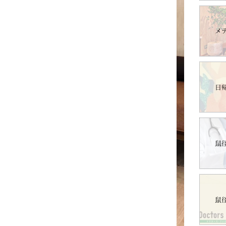
メ
日
鼠
鼠