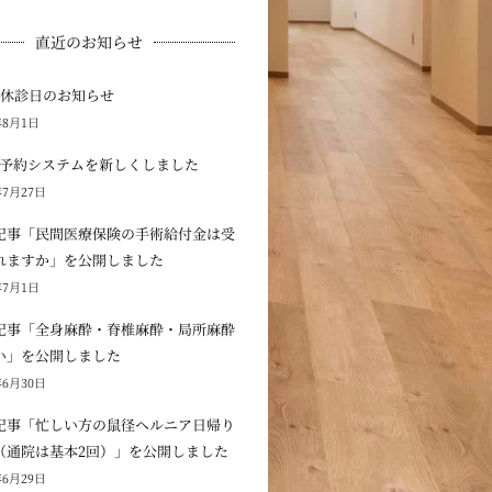
直近のお知らせ
の休診日のお知らせ
年8月1日
B予約システムを新しくしました
年7月27日
記事「民間医療保険の手術給付金は受
れますか」を公開しました
年7月1日
記事「全身麻酔・脊椎麻酔・局所麻酔
い」を公開しました
年6月30日
記事「忙しい方の鼠径ヘルニア日帰り
（通院は基本2回）」を公開しました
年6月29日