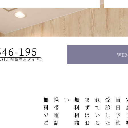
546-195
WE
無料】相談専用ダイヤル
無料
携帯電話からでも
い
無料相談
まずはお気軽に
、
完全