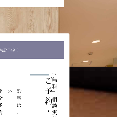
B初診予約
『
ご予約・ご相談
無料
予約制
い
』
相談実施中