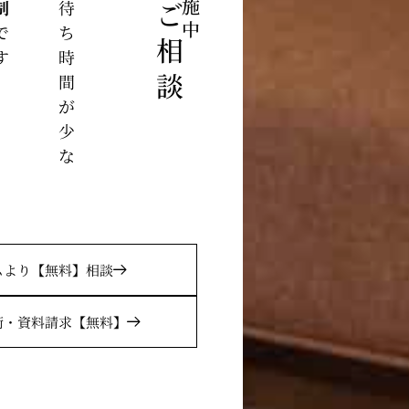
診
察
は
、
待
ち
時
間
が
少
な
です
ムより
【無料】相談
術・
資料請求
【無料】