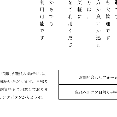
受
診
し
た
方
が
良
い
か
迷
わ
れ
て
い
る
方
は
当日予約も大歓迎です
でご利用可能です
を
ご
利
用
く
だ
さ
ご利用が難しい場合には、
お問い合わせフォー
連絡いただけます。日帰り
説資料もご用意しておりま
鼠径ヘルニア
日帰り手
リンクボタンからどうぞ
。