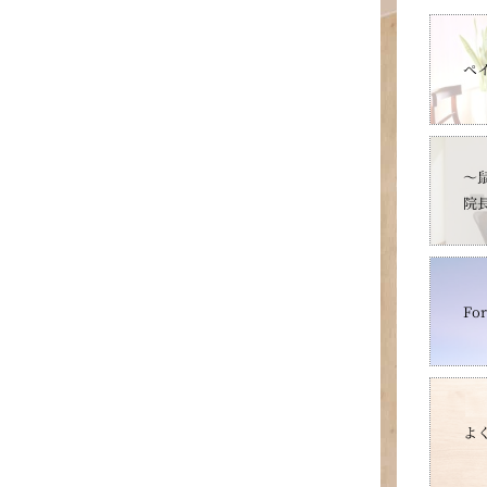
ペ
～
院
For
よ