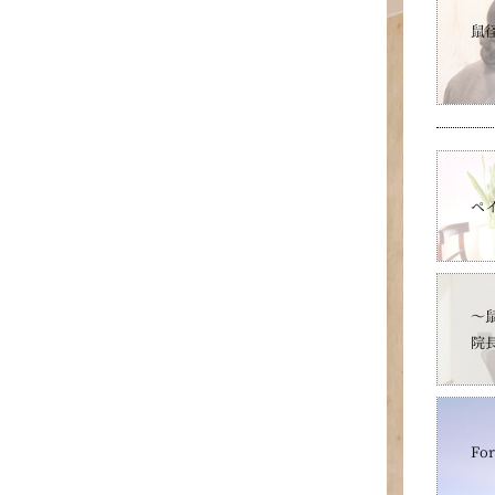
鼠
ペ
～
院
For