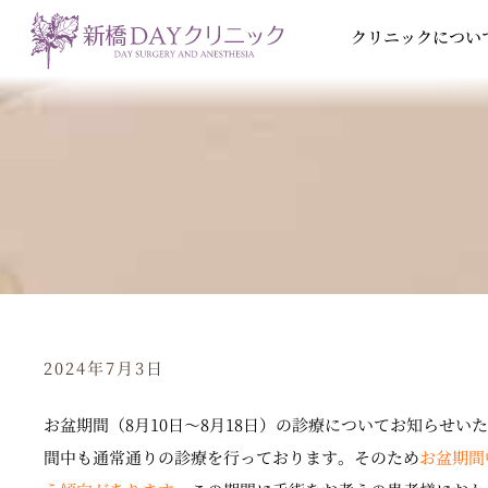
内
クリニックについ
容
を
ス
キ
ッ
プ
2024年7月3日
お盆期間（8月10日～8月18日）の診療についてお知らせ
間中も通常通りの診療を行っております。そのため
お盆期間