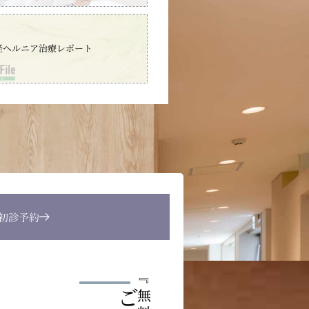
径ヘルニア治療レポート
B初診予約
『
無料