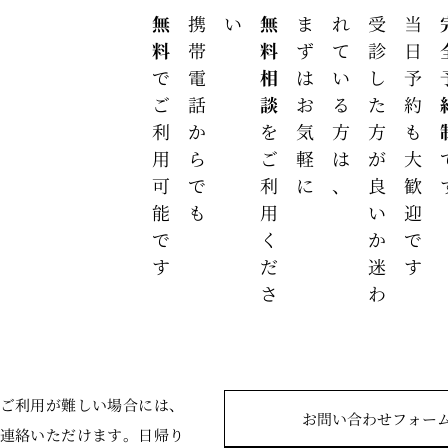
無料
携帯電話からでも
い
無料相談
まずはお気軽に
、
受
診
し
た
方
が
良
い
か
迷
わ
れ
て
い
る
方
は
当日予約も大歓迎です
完全
でご利用可能です
を
ご
利
用
く
だ
さ
ご利用が難しい場合には、
お問い合わせフォー
連絡いただけます。日帰り