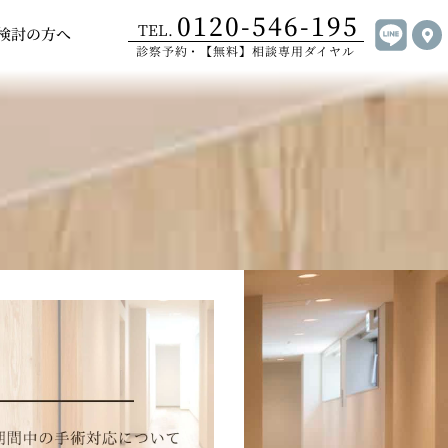
0120-546-195
手術について
Open ご受診をご検討の方へ
TEL.
検討の方へ
診察予約・【無料】相談専用ダイヤル