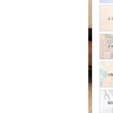
よ
メ
日
鼠