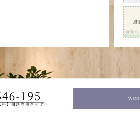
鼠
546-195
WE
無料】相談専用ダイヤル