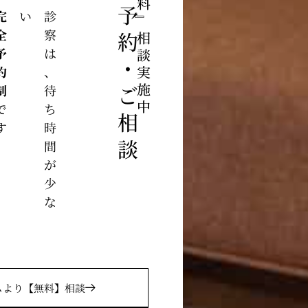
ご予約・ご相談
予約制
い
診
察
は
、
待
ち
時
間
が
少
な
』
相談実施中
です
ムより
【無料】相談