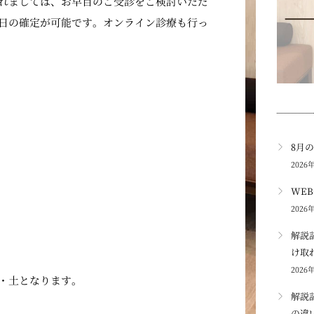
れましては、お早目のご受診をご検討いただ
日の確定が可能です。オンライン診療も行っ
8月
2026
WE
2026
解説
け取
2026
・土となります。
解説
の違