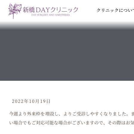
内
クリニックについ
容
を
ス
キ
ッ
プ
2022年10月19日
今週より外来枠を増設し、よりご受診しやすくなりました。
い場合でもご対応可能な場合がございますので、その際はお