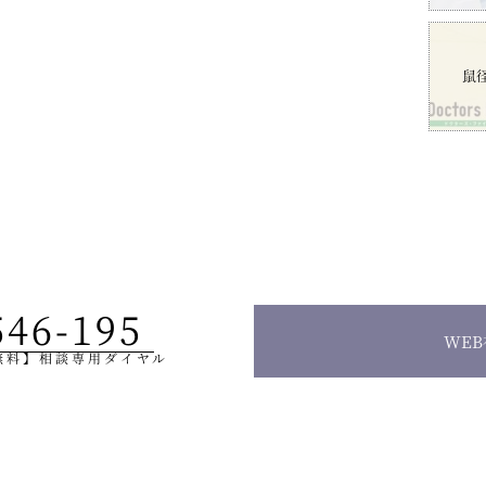
鼠
546-195
WE
無料】相談専用ダイヤル