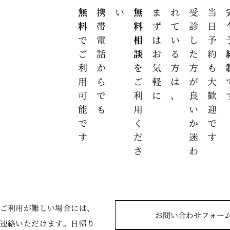
無料
携帯電話からでも
い
無料相談
まずはお気軽に
、
受
診
し
た
方
が
良
い
か
迷
わ
れ
て
い
る
方
は
当日予約も大歓迎です
完全
でご利用可能です
を
ご
利
用
く
だ
さ
ご利用が難しい場合には、
お問い合わせフォー
連絡いただけます。日帰り