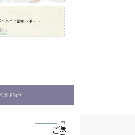
径ヘルニア治療レポート
B初診予約
『
無料