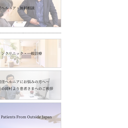
径ヘルニア・無料相談
インクリニック・一般診療
鼠径ヘルニアにお悩みの方へ～
長の岡村より患者さまへのご挨拶
 Patients From Outside Japan