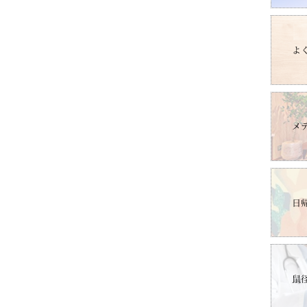
よ
メ
日
鼠