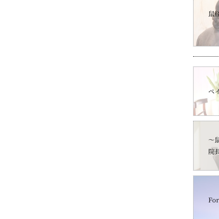
鼠
ペ
～
院
For