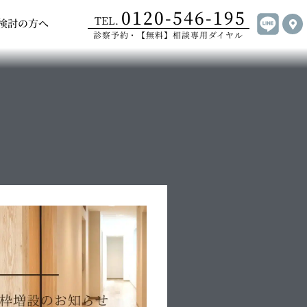
0120-546-195
手術について
Open ご受診をご検討の方へ
TEL.
検討の方へ
診察予約・【無料】相談専用ダイヤル