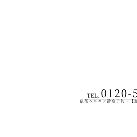
0120-
TEL.
鼠径ヘルニア診察予約・【