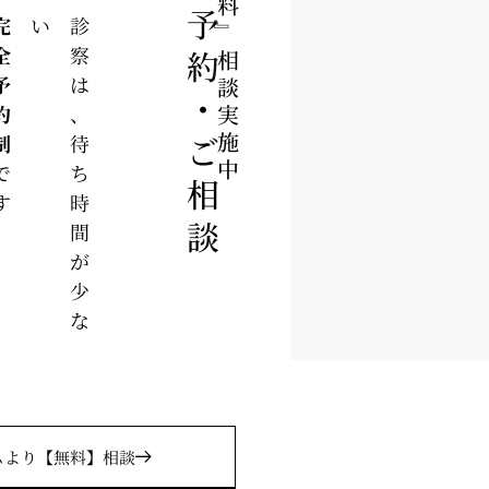
ご予約・ご相談
予約制
い
診
察
は
、
待
ち
時
間
が
少
な
』
相談実施中
です
ムより
【無料】相談