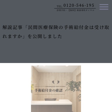
内
0120-546-195
TEL.
容
診察予約・【無料】相談専用ダイヤル
を
ス
キ
解説記事「民間医療保険の手術給付金は受け取
ッ
れますか」を公開しました
プ