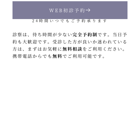
WEB初診予約
24時間いつでもご予約承ります
診察は、待ち時間が少ない
完全予約制
です
。
当日予
約も大歓迎です
。
受診した方が良いか迷われている
方は、
まずはお気軽に
無料相談
をご利用ください
。
携帯電話からでも
無料
でご利用可能です
。