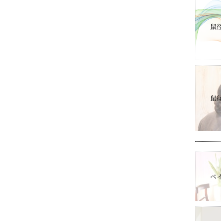
鼠
鼠
ペ