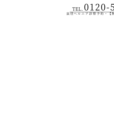
0120-
TEL.
鼠径ヘルニア診察予約・【