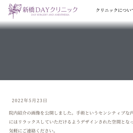
内
クリニックについ
容
を
ス
キ
ッ
プ
2022年5月23日
院内紹介の画像を公開しました。手術というセンシティブな
にはリラックスしていただけるようデザインされた空間とな
気軽にご連絡ください。