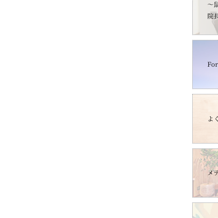
～
院
For
よ
メ