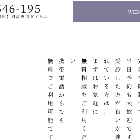
546-195
WE
無料】相談専用ダイヤル
無料
携帯電話からでも
い
無料相談
まずはお気軽に
、
受
診
し
た
方
が
良
い
か
迷
わ
れ
て
い
る
方
は
当日予約も大歓迎です
完全
でご利用可能です
を
ご
利
用
く
だ
さ