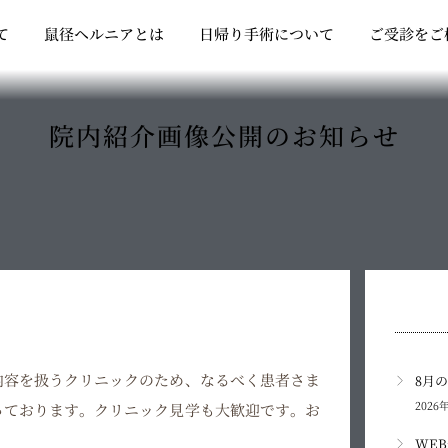
Open クリニックについて
Open 鼠径ヘルニアとは
Open 日帰り
て
鼠径ヘルニアとは
日帰り手術について
ご受診をご
院内紹介画像公開のお知らせ
内容を扱うクリニックのため、なるべく患者さま
8月
2026
っております。クリニック見学も大歓迎です。お
WE