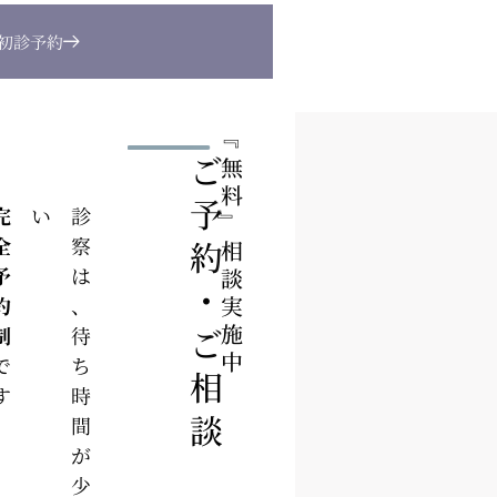
B初診予約
『
ご予約・ご相談
無料
予約制
い
診
察
は
、
待
ち
時
間
が
少
な
』
相談実施中
です