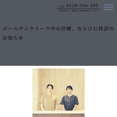
内
0120-546-195
TEL.
容
診察予約・【無料】相談専用ダイヤル
を
ス
キ
ゴールデンウイーク中の診療、ならびに休診の
ッ
お知らせ
プ