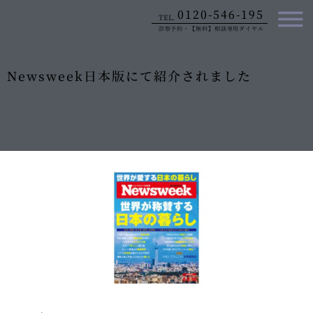
内
0120-546-195
TEL.
容
診察予約・【無料】相談専用ダイヤル
を
ス
キ
Newsweek日本版にて紹介されました
ッ
プ